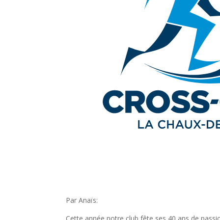
Par Anaïs:
Cette année notre club fête ses 40 ans de passio