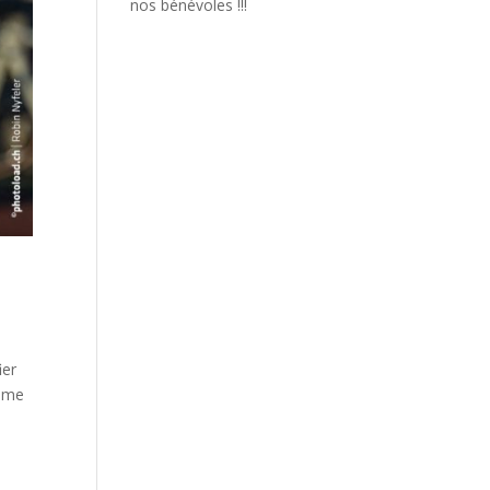
nos bénévoles !!!
ier
omme